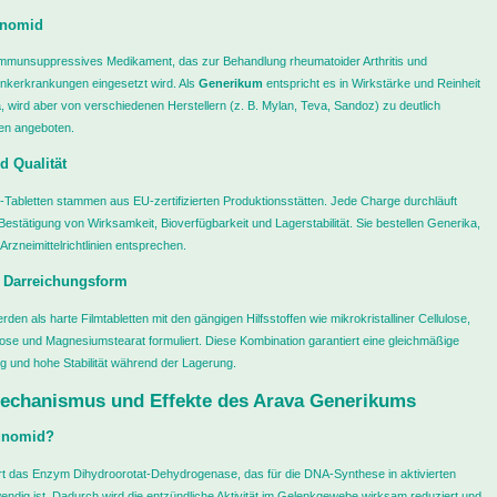
unomid
 immunsuppressives Medikament, das zur Behandlung rheumatoider Arthritis und
enkerkrankungen eingesetzt wird. Als
Generikum
entspricht es in Wirkstärke und Reinheit
, wird aber von verschiedenen Herstellern (z. B. Mylan, Teva, Sandoz) zu deutlich
sen angeboten.
d Qualität
Tabletten stammen aus EU-zertifizierten Produktionsstätten. Jede Charge durchläuft
Bestätigung von Wirksamkeit, Bioverfügbarkeit und Lagerstabilität. Sie bestellen Generika,
rzneimittelrichtlinien entsprechen.
d Darreichungsform
en als harte Filmtabletten mit den gängigen Hilfsstoffen wie mikrokristalliner Cellulose,
se und Magnesiumstearat formuliert. Diese Kombination garantiert eine gleichmäßige
ng und hohe Stabilität während der Lagerung.
chanismus und Effekte des Arava Generikums
lunomid?
rt das Enzym Dihydroorotat-Dehydrogenase, das für die DNA-Synthese in aktivierten
dig ist. Dadurch wird die entzündliche Aktivität im Gelenkgewebe wirksam reduziert und