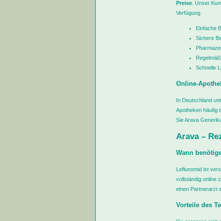
Preise
. Unser Kun
Verfügung.
Einfache B
Sichere Be
Pharmazeu
Regelmäßi
Schnelle L
Online-Apothe
In Deutschland unte
Apotheken häufig t
Sie Arava Generik
Arava – Rez
Wann benötige
Leflunomid ist ver
vollständig online
einen Partnerarzt e
Vorteile des T