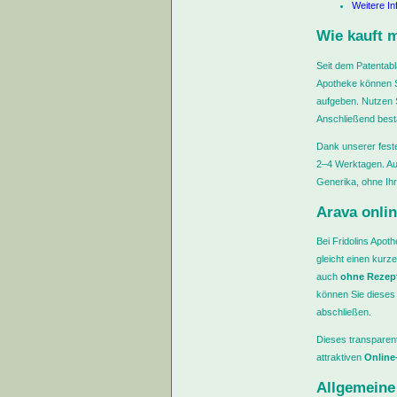
Weitere I
Wie kauft 
Seit dem Patentabl
Apotheke können Si
aufgeben. Nutzen S
Anschließend bestä
Dank unserer feste
2–4 Werktagen. Auf
Generika, ohne Ih
Arava onlin
Bei Fridolins Apot
gleicht einen kur
auch
ohne Rezep
können Sie dieses
abschließen.
Dieses transparent
attraktiven
Online
Allgemeine