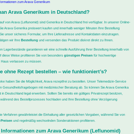
nformationen zum Arava Generikum
man Arava Generikum in Deutschland?
auf von Arava (Leflunomid) sind Generika in Deutschland frei verfügbar. In unserer Online-
e Arava Generika preiswert kaufen und innerhalb weniger Minuten Ihre Bestellung
ie unser sicheres Formular, um Ihre Lieferadresse und Kontaktdaten einzutragen.
tigen wir Ihre
Bestellung
und versenden das Produkt diskret direkt zu Ihnen.
n Lagerbestände garantieren wir eine schnelle Ausführung Ihrer Bestellung innerhalb von
 diese Weise profitieren Sie von besonders
günstigen Preisen
für hochwertige
r Haus verlassen zu müssen.
e ohne Rezept bestellen – wie funktioniert’s?
heke haben Sie die Möglichkeit, Arava rezeptfrei zu bestellen. Unser Telemedizin-Service
zen Gesundheitsfragebogen mit medizinischer Beratung ab. So können Sie Arava Generika
t
in Deutschland legal erwerben. Sollten Sie bereits ein gültiges Privatrezept besitzen,
 während des Bestellprozesses hochladen und Ihre Bestellung ohne Verzögerung
e Verfahren gewährleistet die Einhaltung aller gesetzlichen Vorgaben, während Sie von
-Preisen
und regelmäßig wechselnden Sonderaktionen profitieren.
 Informationen zum Arava Generikum (Leflunomid)