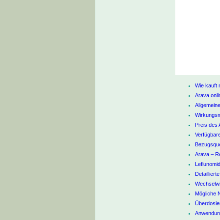
Wie kauft
Arava onli
Allgemein
Wirkungsm
Preis des 
Verfügbar
Bezugsquel
Arava – Re
Leflunomi
Detailliert
Wechselwi
Mögliche 
Überdosie
Anwendung