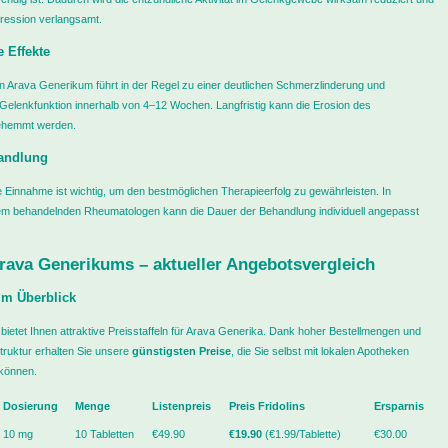
ression verlangsamt.
 Effekte
 Arava Generikum führt in der Regel zu einer deutlichen Schmerzlinderung und
elenkfunktion innerhalb von 4–12 Wochen. Langfristig kann die Erosion des
ehemmt werden.
andlung
he Einnahme ist wichtig, um den bestmöglichen Therapieerfolg zu gewährleisten. In
em behandelnden Rheumatologen kann die Dauer der Behandlung individuell angepasst
Arava Generikums – aktueller Angebotsvergleich
im Überblick
 bietet Ihnen attraktive Preisstaffeln für Arava Generika. Dank hoher Bestellmengen und
ruktur erhalten Sie unsere
günstigsten Preise
, die Sie selbst mit lokalen Apotheken
können.
Dosierung
Menge
Listenpreis
Preis Fridolins
Ersparnis
10 mg
10 Tabletten
€49.90
€19.90
(€1.99/Tablette)
€30.00