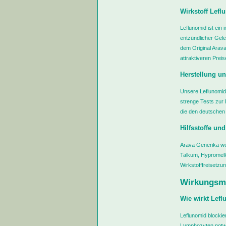
Wirkstoff Lefl
Leflunomid ist ein
entzündlicher Gel
dem Original Arava
attraktiveren Prei
Herstellung un
Unsere Leflunomid-
strenge Tests zur 
die den deutschen A
Hilfsstoffe un
Arava Generika werd
Talkum, Hypromello
Wirkstofffreisetzu
Wirkungsme
Wie wirkt Lef
Leflunomid blockie
Lymphozyten notwen