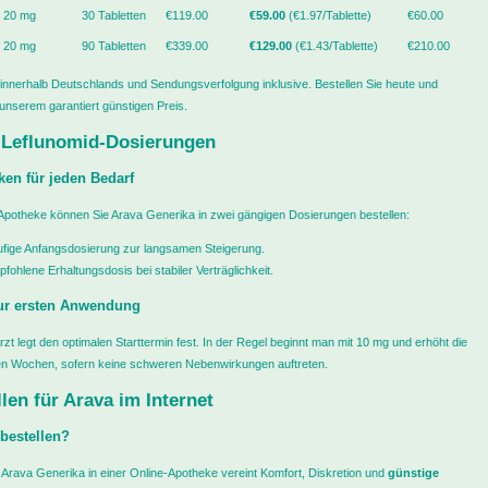
20 mg
30 Tabletten
€119.00
€59.00
(€1.97/Tablette)
€60.00
20 mg
90 Tabletten
€339.00
€129.00
(€1.43/Tablette)
€210.00
innerhalb Deutschlands und Sendungsverfolgung inklusive. Bestellen Sie heute und
 unserem garantiert günstigen Preis.
 Leflunomid-Dosierungen
en für jeden Bedarf
Apotheke können Sie Arava Generika in zwei gängigen Dosierungen bestellen:
ufige Anfangsdosierung zur langsamen Steigerung.
fohlene Erhaltungsdosis bei stabiler Verträglichkeit.
ur ersten Anwendung
zt legt den optimalen Starttermin fest. In der Regel beginnt man mit 10 mg und erhöht die
n Wochen, sofern keine schweren Nebenwirkungen auftreten.
en für Arava im Internet
bestellen?
 Arava Generika in einer Online-Apotheke vereint Komfort, Diskretion und
günstige