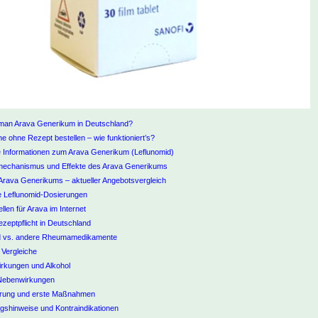
 man Arava Generikum in Deutschland?
ne ohne Rezept bestellen – wie funktioniert’s?
e Informationen zum Arava Generikum (Leflunomid)
echanismus und Effekte des Arava Generikums
Arava Generikums – aktueller Angebotsvergleich
e Leflunomid-Dosierungen
len für Arava im Internet
zeptpflicht in Deutschland
d vs. andere Rheumamedikamente
e Vergleiche
rkungen und Alkohol
Nebenwirkungen
rung und erste Maßnahmen
shinweise und Kontraindikationen