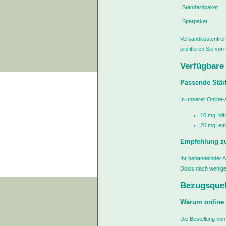
Standardpaket
Sparpaket
Versandkostenfrei 
profitieren Sie von
Verfügbare
Passende Stärk
In unserer Online-
10 mg: hä
20 mg: emp
Empfehlung z
Ihr behandelnder Ar
Dosis nach wenige
Bezugsquell
Warum online 
Die Bestellung von