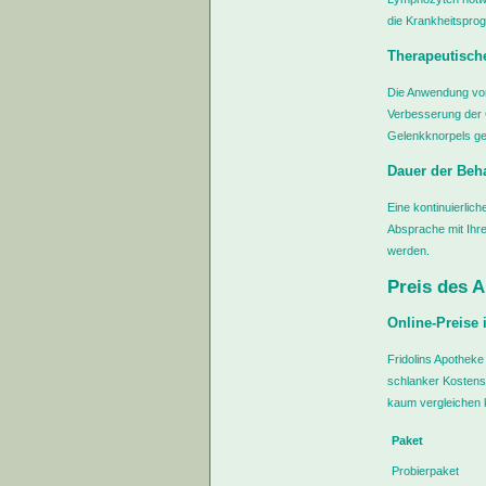
die Krankheitsprog
Therapeutische
Die Anwendung von
Verbesserung der G
Gelenkknorpels g
Dauer der Beh
Eine kontinuierlic
Absprache mit Ihr
werden.
Preis des 
Online-Preise 
Fridolins Apotheke
schlanker Kostenst
kaum vergleichen 
Paket
Probierpaket