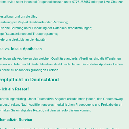
denservice steht Ihnen bei Fragen telefonisch unter 07761/57657 oder per Live-Chat zur
estellung rund um die Uhr;
zahlung per PayPal, Kreditkarte oder Rechnung;
tische Beratung unter Einhaltung der Datenschutzbestimmungen;
ge Rabattaktionen und Treueprogramme;
ieferung direkt bis an die Haustür.
ke vs. lokale Apotheken
rliegen alle Apotheken den gleichen Qualitätsstandards. Allerdings sind die öffentlichen
eurer und liefern nicht deutschlandweit direkt nach Hause. Bei Fridolins Apotheke kaufen
a online zu besonders
günstigen Preisen
.
eptpflicht in Deutschland
 ich ein Rezept?
schreibungspflichtig. Unser Telemedizin-Angebot erlaubt Ihnen jedoch, den Gesetzesweg
 zu beschreiten. Nach Ausfüllen unseres medizinischen Fragebogens und Freigabe durch
rhalten Sie ein digitales Rezept, mit dem wir sofort liefern können.
elemedizin-Service