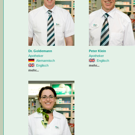
Dr. Goldemann
Peter Klein
Apotheker
Apotheker
Alemannisch
Englisch
Englisch
mehr...
mehr...