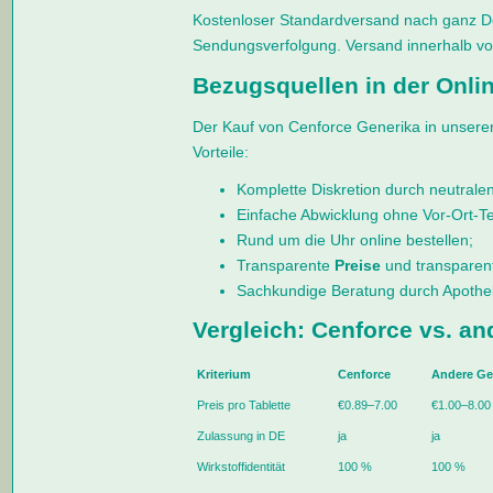
Kostenloser Standardversand nach ganz De
Sendungsverfolgung. Versand innerhalb v
Bezugsquellen in der Onli
Der Kauf von Cenforce Generika in unserer
Vorteile:
Komplette Diskretion durch neutrale
Einfache Abwicklung ohne Vor-Ort-T
Rund um die Uhr online bestellen;
Transparente
Preise
und transparent
Sachkundige Beratung durch Apothek
Vergleich: Cenforce vs. an
Kriterium
Cenforce
Andere Ge
Preis pro Tablette
€0.89–7.00
€1.00–8.00
Zulassung in DE
ja
ja
Wirkstoffidentität
100 %
100 %