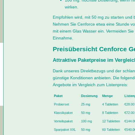
wirken.
Empfohlen wird, mit 50 mg zu starten und 
Nehmen Sie Cenforce etwa eine Stunde vo
mit einem Glas Wasser ein. Vermeiden Sie f
Einnahme.
Preisübersicht Cenforce G
Attraktive Paketpreise im Vergleic
Dank unseres Direktbezugs und der schlan
günstige Konditionen anbieten. Die folgend
Angebote im Vergleich zum Listenpreis:
Paket
Dosierung
Menge
Listen
Probierset
25 mg
4 Tabletten
€28.00
Klassikpaket
50 mg
8 Tabletten
€72.00
Vorteilspaket
100 mg
12 Tabletten
€144.0
Sparpaket XXL
50 mg
60 Tabletten
€540.0