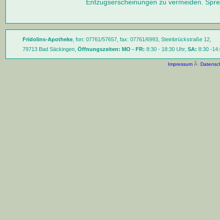
Entzugserscheinungen zu vermeiden. Sprec
Fridolins-Apotheke
, fon: 07761/57657, fax: 07761/6993, Steinbrückstraße 12,
79713 Bad Säckingen,
Öffnungszeiten:
MO - FR:
8:30 - 18:30 Uhr,
SA:
8:30 -14:
Impressum
Â·
Datensc