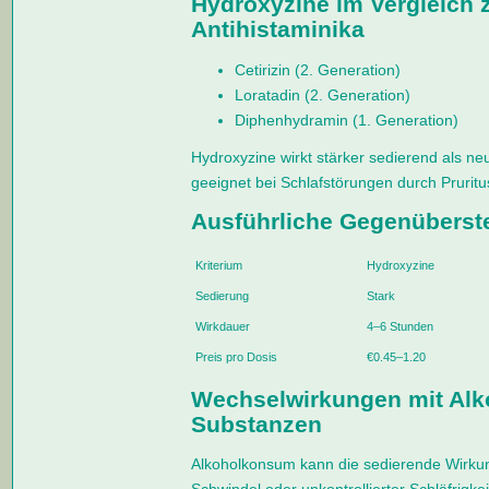
Hydroxyzine im Vergleich 
Antihistaminika
Cetirizin (2. Generation)
Loratadin (2. Generation)
Diphenhydramin (1. Generation)
Hydroxyzine wirkt stärker sedierend als neu
geeignet bei Schlafstörungen durch Pruritu
Ausführliche Gegenüberst
Kriterium
Hydroxyzine
Sedierung
Stark
Wirkdauer
4–6 Stunden
Preis pro Dosis
€0.45–1.20
Wechselwirkungen mit Alk
Substanzen
Alkoholkonsum kann die sedierende Wirkun