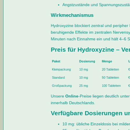
Angstzustände und Spannungszust
Wirkmechanismus
Hydroxyzine blockiert zentral und peripher
beruhigende Effekte im zentralen Nervensy
Minuten nach Einnahme ein und hält 4–6 S
Preis für Hydroxyzine – Ve
Paket
Dosierung
Menge
Kleinpackung
10 mg
20 Tabletten
€
Standard
10 mg
50 Tabletten
€
Großpackung
25 mg
100 Tabletten
€
Unsere
Online
-Preise liegen deutlich unte
innerhalb Deutschlands.
Verfügbare Dosierungen 
10 mg: übliche Einzeldosis bei mild