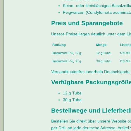
Keine- oder kleinflächiges Basalzell
Feigwarzen (Condylomata acuminat
Preis und Sparangebote
Unsere Preise liegen deutlich unter dem Li
Packung
Menge
Listenp
Imiquimod 5 %, 12 g
12 g Tube
€39.90
Imiquimod 5 %, 30 g
30 g Tube
€69.90
Versandkostenfrei innerhalb Deutschlands,
Verfügbare Packungsgröß
12 g Tube
30 g Tube
Bestellwege und Lieferbe
Bestellen Sie direkt über unsere Website od
per DHL an jede deutsche Adresse. Artikel s