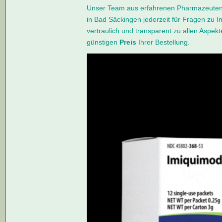
Unser Team aus erfahrenen Pharmazeuten 
in Bad Säckingen jederzeit für Fragen zu I
vertraulich und transparent zu allen Aspe
günstigen
Preis
Ihrer Bestellung.