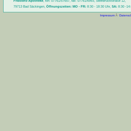
Fridolins-Apotheke
, fon: 07761/57657, fax: 07761/6993, Steinbrückstraße 12,
79713 Bad Säckingen,
Öffnungszeiten:
MO - FR:
8:30 - 18:30 Uhr,
SA:
8:30 -14:
Impressum
Â·
Datensc