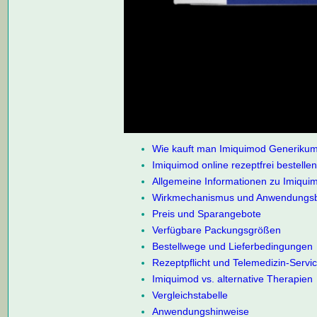
Wie kauft man Imiquimod Generikum
Imiquimod online rezeptfrei bestelle
Allgemeine Informationen zu Imiqui
Wirkmechanismus und Anwendungsb
Preis und Sparangebote
Verfügbare Packungsgrößen
Bestellwege und Lieferbedingungen
Rezeptpflicht und Telemedizin-Servi
Imiquimod vs. alternative Therapien
Vergleichstabelle
Anwendungshinweise