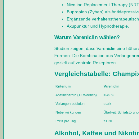
Nicotine Replacement Therapy (NRT):
Bupropion (Zyban) als Antidepressiv
Ergänzende verhaltenstherapeutisc
Akupunktur und Hypnotherapie.
Warum Vareniclin wählen?
Studien zeigen, dass Vareniclin eine höhere
Formen. Die Kombination aus Verlangenred
gezielt auf zentrale Rezeptoren.
Vergleichstabelle: Champix
Kriterium
Vareniclin
Abstinenzrate (12 Wochen)
≈ 45 %
Verlangenreduktion
stark
Nebenwirkungen
Übelkeit, Schlafstörung
Preis pro Tag
€1,20
Alkohol, Kaffee und Nikot