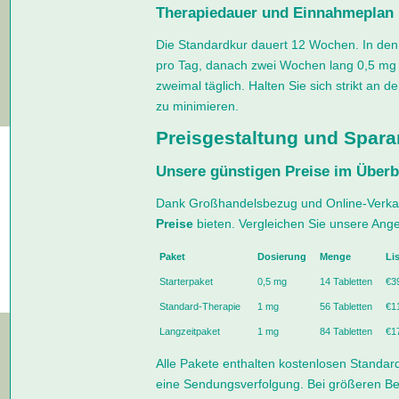
Therapiedauer und Einnahmeplan
Die Standardkur dauert 12 Wochen. In den
pro Tag, danach zwei Wochen lang 0,5 mg z
zweimal täglich. Halten Sie sich strikt a
zu minimieren.
Preisgestaltung und Spar
Unsere günstigen Preise im Überb
Dank Großhandelsbezug und Online-Verkau
Preise
bieten. Vergleichen Sie unsere Ang
Paket
Dosierung
Menge
Li
Starterpaket
0,5 mg
14 Tabletten
€3
Standard-Therapie
1 mg
56 Tabletten
€1
Langzeitpaket
1 mg
84 Tabletten
€1
Alle Pakete enthalten kostenlosen Standa
eine Sendungsverfolgung. Bei größeren Be