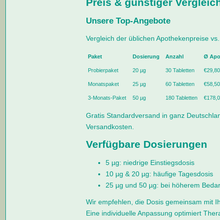
Preis & günstiger Vergleic
Unsere Top-Angebote
Vergleich der üblichen Apothekenpreise vs.
Paket
Dosierung
Anzahl
Ø Apo
Probierpaket
20 µg
30 Tabletten
€29,80
Monatspaket
25 µg
60 Tabletten
€58,50
3-Monats-Paket
50 µg
180 Tabletten
€178,0
Gratis Standardversand in ganz Deutschland
Versandkosten.
Verfügbare Dosierungen
5 µg: niedrige Einstiegsdosis
10 µg & 20 µg: häufige Tagesdosis
25 µg und 50 µg: bei höherem Bedar
Wir empfehlen, die Dosis gemeinsam mit 
Eine individuelle Anpassung optimiert The