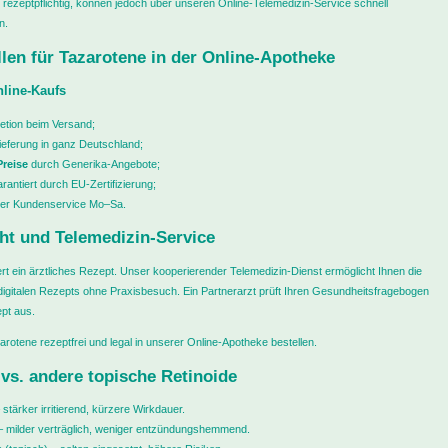
 rezeptpflichtig, können jedoch über unseren Online-Telemedizin-Service schnell
n.
len für Tazarotene in der Online-Apotheke
nline-Kaufs
retion beim Versand;
ieferung in ganz Deutschland;
Preise
durch Generika-Angebote;
arantiert durch EU-Zertifizierung;
rer Kundenservice Mo–Sa.
ht und Telemedizin-Service
rt ein ärztliches Rezept. Unser kooperierender Telemedizin-Dienst ermöglicht Ihnen die
digitalen Rezepts ohne Praxisbesuch. Ein Partnerarzt prüft Ihren Gesundheitsfragebogen
ept aus.
rotene rezeptfrei und legal in unserer Online-Apotheke bestellen.
vs. andere topische Retinoide
 stärker irritierend, kürzere Wirkdauer.
– milder verträglich, weniger entzündungshemmend.