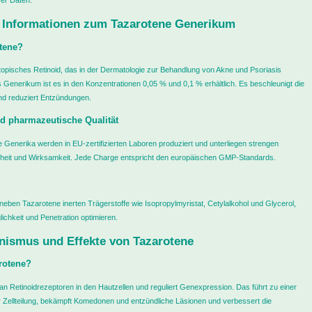
er Daten.
 Informationen zum Tazarotene Generikum
tene?
 topisches Retinoid, das in der Dermatologie zur Behandlung von Akne und Psoriasis
ls Generikum ist es in den Konzentrationen 0,05 % und 0,1 % erhältlich. Es beschleunigt die
d reduziert Entzündungen.
d pharmazeutische Qualität
Generika werden in EU-zertifizierten Laboren produziert und unterliegen strengen
inheit und Wirksamkeit. Jede Charge entspricht den europäischen GMP-Standards.
neben Tazarotene inerten Trägerstoffe wie Isopropylmyristat, Cetylalkohol und Glycerol,
lichkeit und Penetration optimieren.
ismus und Effekte von Tazarotene
rotene?
an Retinoidrezeptoren in den Hautzellen und reguliert Genexpression. Das führt zu einer
 Zellteilung, bekämpft Komedonen und entzündliche Läsionen und verbessert die