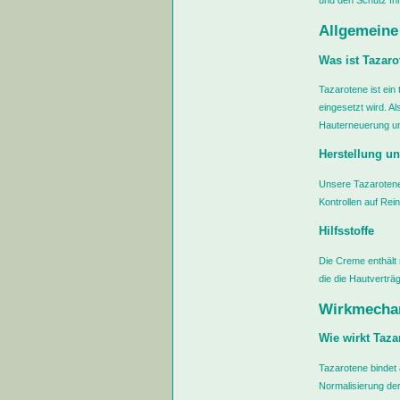
und den Schutz Ihr
Allgemeine
Was ist Tazaro
Tazarotene ist ein
eingesetzt wird. A
Hauterneuerung un
Herstellung un
Unsere Tazarotene 
Kontrollen auf Re
Hilfsstoffe
Die Creme enthält 
die die Hautverträg
Wirkmechan
Wie wirkt Taza
Tazarotene bindet 
Normalisierung der