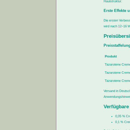
Hautstruktur.
Erste Effekte 
Die ersten Verbes
wird nach 12–16 Wo
Preisübersi
Preisstaffelu
Produkt
Tazarotene Crem
Tazarotene Crem
Tazarotene Crem
Versand in Deutsch
Anwendungshinwei
Verfügbare
0,05 % Cre
0,1 % Crem