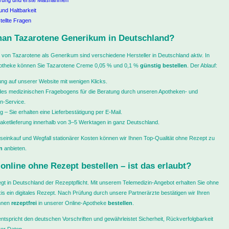
rung und erste Maßnahmen
nd Haltbarkeit
tellte Fragen
man Tazarotene Generikum in Deutschland?
 von Tazarotene als Generikum sind verschiedene Hersteller in Deutschland aktiv. In
otheke können Sie Tazarotene Creme 0,05 % und 0,1 %
günstig bestellen
. Der Ablauf:
ung auf unserer Website mit wenigen Klicks.
 des medizinischen Fragebogens für die Beratung durch unseren Apotheken- und
n-Service.
g – Sie erhalten eine Lieferbestätigung per E-Mail.
aketlieferung innerhalb von 3–5 Werktagen in ganz Deutschland.
einkauf und Wegfall stationärer Kosten können wir Ihnen Top-Qualität ohne Rezept zu
n
anbieten.
online ohne Rezept bestellen – ist das erlaubt?
egt in Deutschland der Rezeptpflicht. Mit unserem Telemedizin-Angebot erhalten Sie ohne
is ein digitales Rezept. Nach Prüfung durch unsere Partnerärzte bestätigen wir Ihren
nnen
rezeptfrei
in unserer Online-Apotheke
bestellen
.
ntspricht den deutschen Vorschriften und gewährleistet Sicherheit, Rückverfolgbarkeit