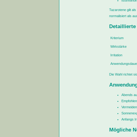
Isotretinoi
Tazarotene gilt al
normalisiert als a
Detailliert
Kriterium
Wirkstärke
Irritation
Anwendungsdaue
Die Wahl richtet s
Anwendung
Abends auf
Empfohlen
Vermeiden
Sonnenexp
Anfangs Ir
Mögliche N