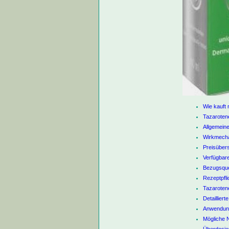
Wie kauft
Tazarotene
Allgemein
Wirkmecha
Preisübers
Verfügbar
Bezugsquel
Rezeptpfli
Tazarotene
Detailliert
Anwendung
Mögliche 