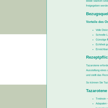
Beide Stärken sind
freigegeben werde
Bezugsquel
Vorteile des O
Volle Disk
Schnelle L
Günstige
Echtheit g
Erreichba
Rezeptpflic
Tazarotene erforde
Ausstellung eines 
und stellt das Rez
So können Sie Taza
Tazarotene 
Tretinoin –
Adapalen 