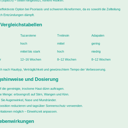
n (topisch) – selten eingesetzt, höhere Risiken.
s effektivste Option bei Psoriasis und schweren Akneformen, da es sowohl die Zellteilung
uch Entzündungen dämpft.
e Vergleichstabellen
Tazarotene
Tretinoin
Adapalen
hoch
mittel
gering
mittel bis stark
hoch
niedrig
r
12–16 Wochen
8–12 Wochen
8–12 Wochen
ich nach Hauttyp, Verträglichkeit und gewünschtem Tempo der Verbesserung.
shinweise und Dosierung
 die gereinigte, trockene Haut dünn auftragen.
e Menge: erbsengroß auf Stirn, Wangen und Kinn.
 Sie Augenwinkel, Nase und Mundränder.
osition reduzieren und tagsüber Sonnenschutz verwenden.
ritationen möglich – Einwirkzeit anpassen.
ebenwirkungen