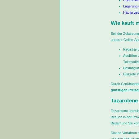
Überdosie
Lagerung u
Häufig ges
Wie kauft 
Seit der Zulassung
unserer Online-Ap
Registrier
Ausfüllen
Telemedizi
Bestätigun
Diskrete P
Durch Großhandels
günstigen Preise
Tazarotene 
Tazarotene unterli
Besuch in der Prax
Bedarf und Sie kö
Dieses Verfahren e