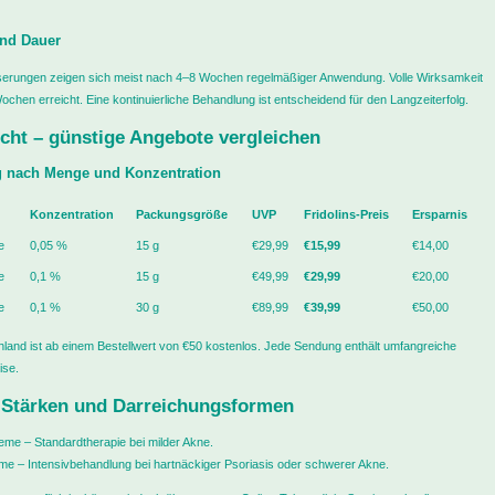
und Dauer
serungen zeigen sich meist nach 4–8 Wochen regelmäßiger Anwendung. Volle Wirksamkeit
chen erreicht. Eine kontinuierliche Behandlung ist entscheidend für den Langzeiterfolg.
cht – günstige Angebote vergleichen
ng nach Menge und Konzentration
Konzentration
Packungsgröße
UVP
Fridolins-Preis
Ersparnis
e
0,05 %
15 g
€29,99
€15,99
€14,00
e
0,1 %
15 g
€49,99
€29,99
€20,00
e
0,1 %
30 g
€89,99
€39,99
€50,00
land ist ab einem Bestellwert von €50 kostenlos. Jede Sendung enthält umfangreiche
se.
 Stärken und Darreichungsformen
me – Standardtherapie bei milder Akne.
e – Intensivbehandlung bei hartnäckiger Psoriasis oder schwerer Akne.