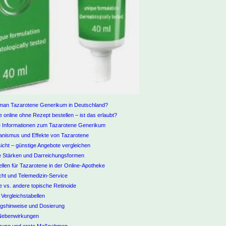
 man Tazarotene Generikum in Deutschland?
 online ohne Rezept bestellen – ist das erlaubt?
e Informationen zum Tazarotene Generikum
nismus und Effekte von Tazarotene
icht – günstige Angebote vergleichen
e Stärken und Darreichungsformen
len für Tazarotene in der Online-Apotheke
cht und Telemedizin-Service
 vs. andere topische Retinoide
e Vergleichstabellen
shinweise und Dosierung
Nebenwirkungen